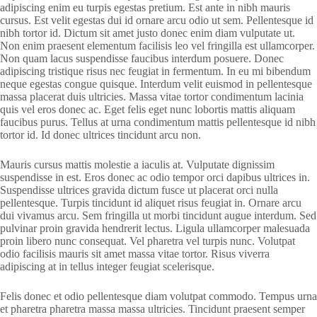
adipiscing enim eu turpis egestas pretium. Est ante in nibh mauris
cursus. Est velit egestas dui id ornare arcu odio ut sem. Pellentesque id
nibh tortor id. Dictum sit amet justo donec enim diam vulputate ut.
Non enim praesent elementum facilisis leo vel fringilla est ullamcorper.
Non quam lacus suspendisse faucibus interdum posuere. Donec
adipiscing tristique risus nec feugiat in fermentum. In eu mi bibendum
neque egestas congue quisque. Interdum velit euismod in pellentesque
massa placerat duis ultricies. Massa vitae tortor condimentum lacinia
quis vel eros donec ac. Eget felis eget nunc lobortis mattis aliquam
faucibus purus. Tellus at urna condimentum mattis pellentesque id nibh
tortor id. Id donec ultrices tincidunt arcu non.
Mauris cursus mattis molestie a iaculis at. Vulputate dignissim
suspendisse in est. Eros donec ac odio tempor orci dapibus ultrices in.
Suspendisse ultrices gravida dictum fusce ut placerat orci nulla
pellentesque. Turpis tincidunt id aliquet risus feugiat in. Ornare arcu
dui vivamus arcu. Sem fringilla ut morbi tincidunt augue interdum. Sed
pulvinar proin gravida hendrerit lectus. Ligula ullamcorper malesuada
proin libero nunc consequat. Vel pharetra vel turpis nunc. Volutpat
odio facilisis mauris sit amet massa vitae tortor. Risus viverra
adipiscing at in tellus integer feugiat scelerisque.
Felis donec et odio pellentesque diam volutpat commodo. Tempus urna
et pharetra pharetra massa massa ultricies. Tincidunt praesent semper