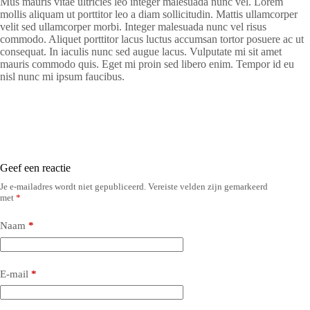
Mus mauris vitae ultricies leo integer malesuada nunc vel. Lorem
mollis aliquam ut porttitor leo a diam sollicitudin. Mattis ullamcorper
velit sed ullamcorper morbi. Integer malesuada nunc vel risus
commodo. Aliquet porttitor lacus luctus accumsan tortor posuere ac ut
consequat. In iaculis nunc sed augue lacus. Vulputate mi sit amet
mauris commodo quis. Eget mi proin sed libero enim. Tempor id eu
nisl nunc mi ipsum faucibus.
Geef een reactie
Je e-mailadres wordt niet gepubliceerd.
Vereiste velden zijn gemarkeerd
met
*
Naam
*
E-mail
*