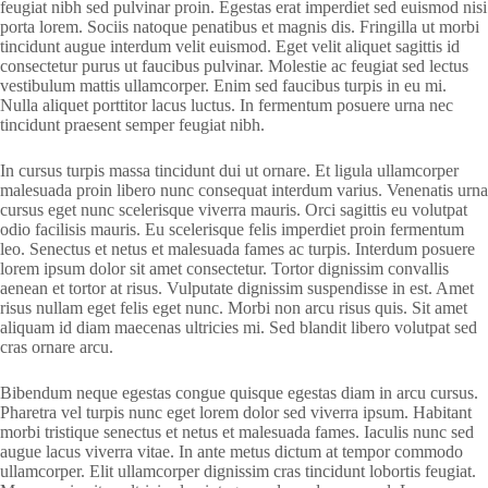
feugiat nibh sed pulvinar proin. Egestas erat imperdiet sed euismod nisi
porta lorem. Sociis natoque penatibus et magnis dis. Fringilla ut morbi
tincidunt augue interdum velit euismod. Eget velit aliquet sagittis id
consectetur purus ut faucibus pulvinar. Molestie ac feugiat sed lectus
vestibulum mattis ullamcorper. Enim sed faucibus turpis in eu mi.
Nulla aliquet porttitor lacus luctus. In fermentum posuere urna nec
tincidunt praesent semper feugiat nibh.
In cursus turpis massa tincidunt dui ut ornare. Et ligula ullamcorper
malesuada proin libero nunc consequat interdum varius. Venenatis urna
cursus eget nunc scelerisque viverra mauris. Orci sagittis eu volutpat
odio facilisis mauris. Eu scelerisque felis imperdiet proin fermentum
leo. Senectus et netus et malesuada fames ac turpis. Interdum posuere
lorem ipsum dolor sit amet consectetur. Tortor dignissim convallis
aenean et tortor at risus. Vulputate dignissim suspendisse in est. Amet
risus nullam eget felis eget nunc. Morbi non arcu risus quis. Sit amet
aliquam id diam maecenas ultricies mi. Sed blandit libero volutpat sed
cras ornare arcu.
Bibendum neque egestas congue quisque egestas diam in arcu cursus.
Pharetra vel turpis nunc eget lorem dolor sed viverra ipsum. Habitant
morbi tristique senectus et netus et malesuada fames. Iaculis nunc sed
augue lacus viverra vitae. In ante metus dictum at tempor commodo
ullamcorper. Elit ullamcorper dignissim cras tincidunt lobortis feugiat.