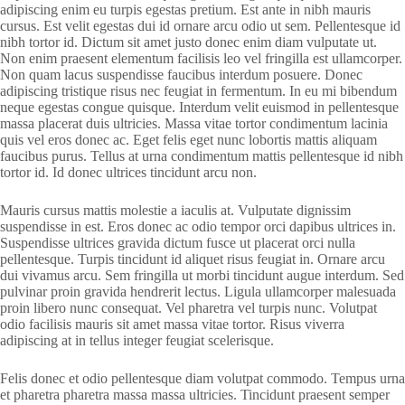
adipiscing enim eu turpis egestas pretium. Est ante in nibh mauris
cursus. Est velit egestas dui id ornare arcu odio ut sem. Pellentesque id
nibh tortor id. Dictum sit amet justo donec enim diam vulputate ut.
Non enim praesent elementum facilisis leo vel fringilla est ullamcorper.
Non quam lacus suspendisse faucibus interdum posuere. Donec
adipiscing tristique risus nec feugiat in fermentum. In eu mi bibendum
neque egestas congue quisque. Interdum velit euismod in pellentesque
massa placerat duis ultricies. Massa vitae tortor condimentum lacinia
quis vel eros donec ac. Eget felis eget nunc lobortis mattis aliquam
faucibus purus. Tellus at urna condimentum mattis pellentesque id nibh
tortor id. Id donec ultrices tincidunt arcu non.
Mauris cursus mattis molestie a iaculis at. Vulputate dignissim
suspendisse in est. Eros donec ac odio tempor orci dapibus ultrices in.
Suspendisse ultrices gravida dictum fusce ut placerat orci nulla
pellentesque. Turpis tincidunt id aliquet risus feugiat in. Ornare arcu
dui vivamus arcu. Sem fringilla ut morbi tincidunt augue interdum. Sed
pulvinar proin gravida hendrerit lectus. Ligula ullamcorper malesuada
proin libero nunc consequat. Vel pharetra vel turpis nunc. Volutpat
odio facilisis mauris sit amet massa vitae tortor. Risus viverra
adipiscing at in tellus integer feugiat scelerisque.
Felis donec et odio pellentesque diam volutpat commodo. Tempus urna
et pharetra pharetra massa massa ultricies. Tincidunt praesent semper