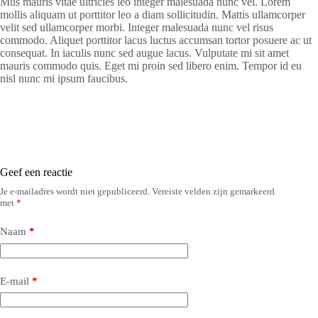
Mus mauris vitae ultricies leo integer malesuada nunc vel. Lorem
mollis aliquam ut porttitor leo a diam sollicitudin. Mattis ullamcorper
velit sed ullamcorper morbi. Integer malesuada nunc vel risus
commodo. Aliquet porttitor lacus luctus accumsan tortor posuere ac ut
consequat. In iaculis nunc sed augue lacus. Vulputate mi sit amet
mauris commodo quis. Eget mi proin sed libero enim. Tempor id eu
nisl nunc mi ipsum faucibus.
Geef een reactie
Je e-mailadres wordt niet gepubliceerd.
Vereiste velden zijn gemarkeerd
met
*
Naam
*
E-mail
*