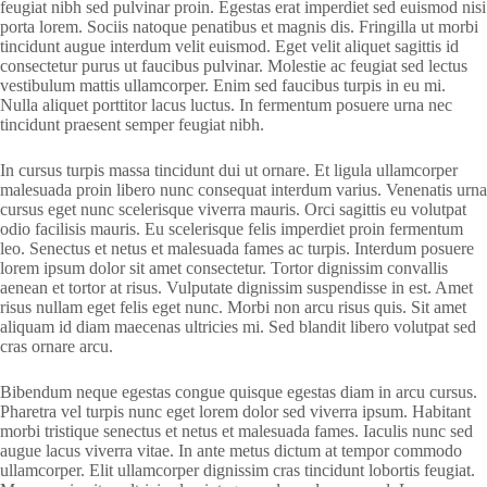
feugiat nibh sed pulvinar proin. Egestas erat imperdiet sed euismod nisi
porta lorem. Sociis natoque penatibus et magnis dis. Fringilla ut morbi
tincidunt augue interdum velit euismod. Eget velit aliquet sagittis id
consectetur purus ut faucibus pulvinar. Molestie ac feugiat sed lectus
vestibulum mattis ullamcorper. Enim sed faucibus turpis in eu mi.
Nulla aliquet porttitor lacus luctus. In fermentum posuere urna nec
tincidunt praesent semper feugiat nibh.
In cursus turpis massa tincidunt dui ut ornare. Et ligula ullamcorper
malesuada proin libero nunc consequat interdum varius. Venenatis urna
cursus eget nunc scelerisque viverra mauris. Orci sagittis eu volutpat
odio facilisis mauris. Eu scelerisque felis imperdiet proin fermentum
leo. Senectus et netus et malesuada fames ac turpis. Interdum posuere
lorem ipsum dolor sit amet consectetur. Tortor dignissim convallis
aenean et tortor at risus. Vulputate dignissim suspendisse in est. Amet
risus nullam eget felis eget nunc. Morbi non arcu risus quis. Sit amet
aliquam id diam maecenas ultricies mi. Sed blandit libero volutpat sed
cras ornare arcu.
Bibendum neque egestas congue quisque egestas diam in arcu cursus.
Pharetra vel turpis nunc eget lorem dolor sed viverra ipsum. Habitant
morbi tristique senectus et netus et malesuada fames. Iaculis nunc sed
augue lacus viverra vitae. In ante metus dictum at tempor commodo
ullamcorper. Elit ullamcorper dignissim cras tincidunt lobortis feugiat.